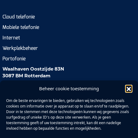
Cloud telefonie
Mobiele telefonie
Internet
Werkplekbeheer
Portofonie
Waalhaven Oostzijde 83N
3087 BM Rotterdam
Beheer cookie toestemming
085 111 77 00
salessupport@ees.nl
Om de beste ervaringen te bieden, gebruiken wij technologieën zoals
cookies om informatie over je apparaat op te slaan en/of te raadplegen.
Door in te stemmen met deze technologieën kunnen wij gegevens zoals
surfgedrag of unieke ID's op deze site verwerken. Als je geen
toestemming geeft of uw toestemming intrekt, kan dit een nadelige
invloed hebben op bepaalde functies en mogelijkheden.
Privacyverklaring (EU)
Cookiebeleid (EU)
Disclaimer