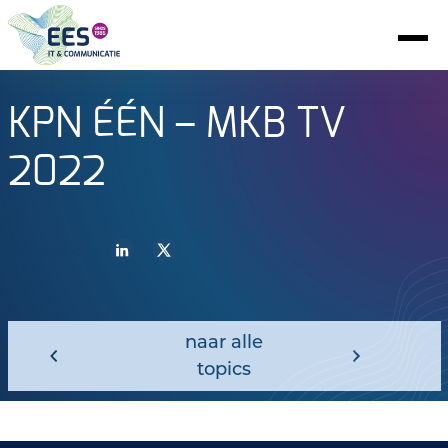
KPN ÉÉN – MKB TV
2022
3 mei 2023
Deel bericht
naar alle
topics