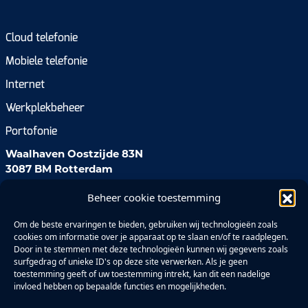
Cloud telefonie
Mobiele telefonie
Internet
Werkplekbeheer
Portofonie
Waalhaven Oostzijde 83N
3087 BM Rotterdam
Beheer cookie toestemming
085 111 77 00
salessupport@ees.nl
Om de beste ervaringen te bieden, gebruiken wij technologieën zoals
cookies om informatie over je apparaat op te slaan en/of te raadplegen.
Door in te stemmen met deze technologieën kunnen wij gegevens zoals
surfgedrag of unieke ID's op deze site verwerken. Als je geen
toestemming geeft of uw toestemming intrekt, kan dit een nadelige
invloed hebben op bepaalde functies en mogelijkheden.
Privacyverklaring (EU)
Cookiebeleid (EU)
Disclaimer